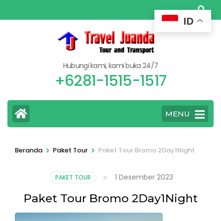
Lompat
ke
ID
konten
(Tekan
Enter)
Hubungi kami, kami buka 24/7
+6281-1515-1517
MENU
>
>
Beranda
Paket Tour
Paket Tour Bromo 2Day1Night
1 Desember 2023
PAKET TOUR
Paket Tour Bromo 2Day1Night