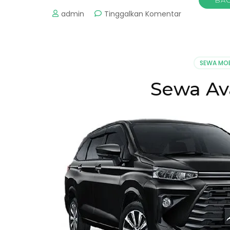
pada
admin
Tinggalkan Komentar
Paket
Ziarah
Wali
5
SEWA MOB
Sewa Av