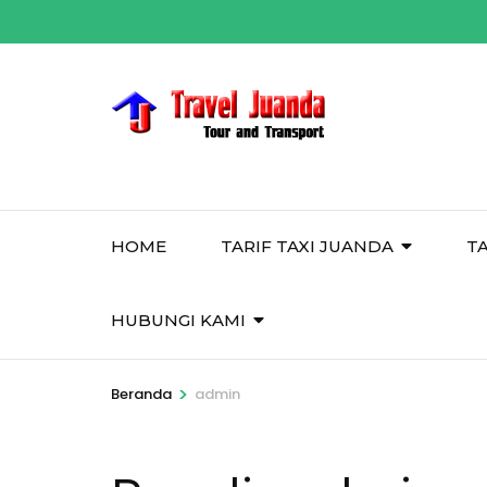
Lompat
ke
konten
(Tekan
Enter)
HOME
TARIF TAXI JUANDA
T
HUBUNGI KAMI
>
Beranda
admin