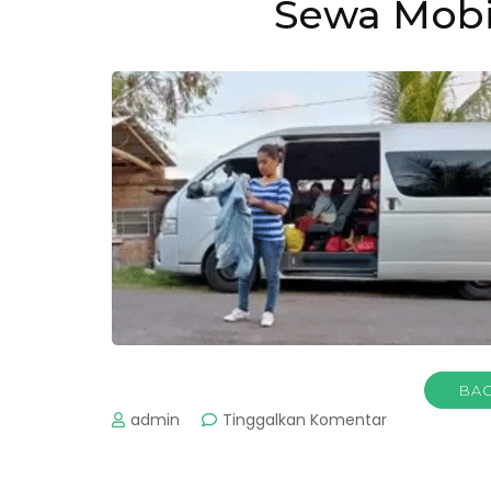
Sewa Mobi
BAC
pada
admin
Tinggalkan Komentar
Sewa
Mobil
Hiace