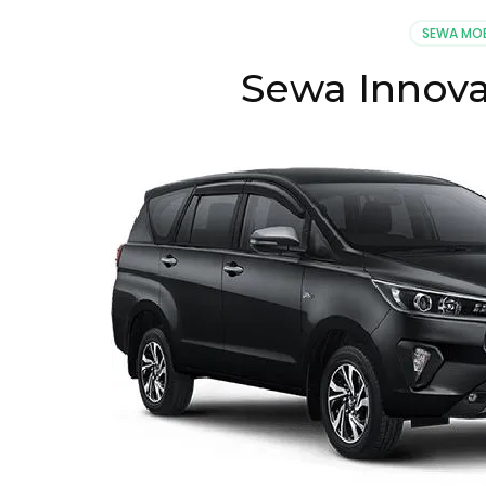
Komuter
SEWA MOB
Sewa Innov