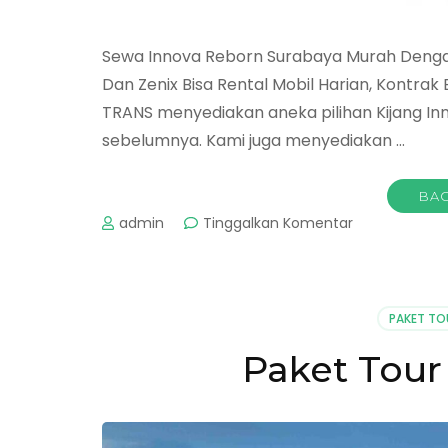
Sewa Innova Reborn Surabaya Murah Dengan
Dan Zenix Bisa Rental Mobil Harian, Kontr
TRANS menyediakan aneka pilihan Kijang Inn
sebelumnya. Kami juga menyediakan …
BAC
pada
admin
Tinggalkan Komentar
Sewa
Innova
Reborn
Surabaya
PAKET TO
Paket Tou