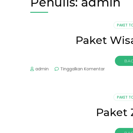
Penulis:
admin
PAKET T
Paket Wis
BAC
pada
admin
Tinggalkan Komentar
Paket
Wisata
Malang
2D1N
PAKET T
Paket 
BAC