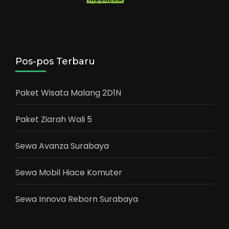
Pos-pos Terbaru
Paket Wisata Malang 2D1N
Paket Ziarah Wali 5
Sewa Avanza Surabaya
Sewa Mobil Hiace Komuter
Sewa Innova Reborn Surabaya