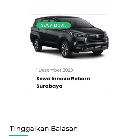
SEWA MOBIL
1 Desember 2023
Sewa Innova Reborn
Surabaya
Tinggalkan Balasan