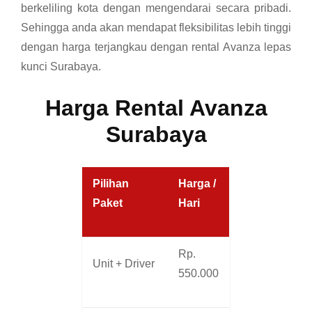
berkeliling kota dengan mengendarai secara pribadi.
Sehingga anda akan mendapat fleksibilitas lebih tinggi
dengan harga terjangkau dengan rental Avanza lepas
kunci Surabaya.
Harga Rental Avanza
Surabaya
Pilihan
Harga /
Paket
Hari
Rp.
Unit + Driver
550.000