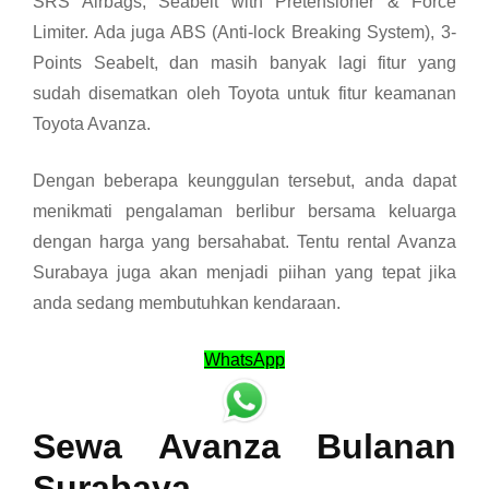
SRS Airbags, Seabelt with Pretensioner & Force
Limiter. Ada juga ABS (Anti-lock Breaking System), 3-
Points Seabelt, dan masih banyak lagi fitur yang
sudah disematkan oleh Toyota untuk fitur keamanan
Toyota Avanza.
Dengan beberapa keunggulan tersebut, anda dapat
menikmati pengalaman berlibur bersama keluarga
dengan harga yang bersahabat. Tentu rental Avanza
Surabaya juga akan menjadi piihan yang tepat jika
anda sedang membutuhkan kendaraan.
WhatsApp
Sewa Avanza Bulanan
Surabaya