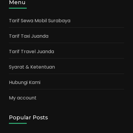
Menu
Tarif Sewa Mobil Surabaya
Tarif Taxi Juanda
Tarif Travel Juanda
Syarat & Ketentuan
Hubungi Kami
My account
Popular Posts