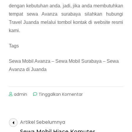
dengan kebutuhan anda. jadi, jika anda membutuhkan
tempat sewa Avanza surabaya silahkan hubungi
Travel Juanda melalui tombol kontak di website resmi
kami.
Tags
Sewa Mobil Avanza – Sewa Mobil Surabaya – Sewa
Avanza di Juanda
pada
admin
Tinggalkan Komentar
Sewa
Avanza
Surabaya
Navigasi
Artikel Sebelumnya
Artikel
Sewa Mobil Hiace Komuter