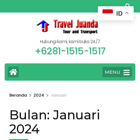
Lompat
ke
ID
konten
(Tekan
Enter)
Hubungi kami, kami buka 24/7
+6281-1515-1517
MENU
>
>
Beranda
2024
Januari
Bulan:
Januari
2024