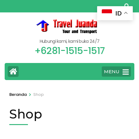
Lompat
ke
ID
konten
(Tekan
Enter)
Hubungi kami, kami buka 24/7
+6281-1515-1517
MENU
>
Beranda
Shop
Shop