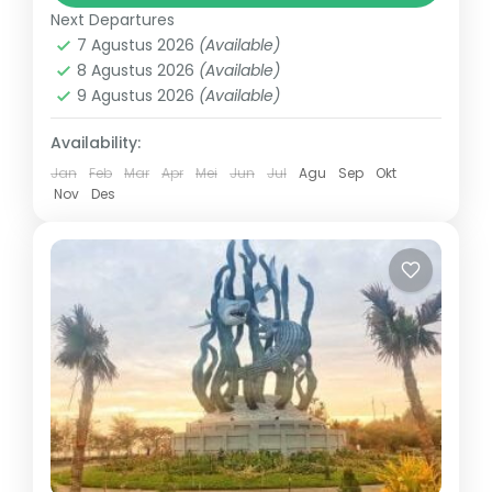
aman dan nyaman. Tarif taxi tersebut
Next Departures
sudah termasuk Full Toll serta
Nganjuk
7 Agustus 2026
(Available)
pengantaran ke area Kota Nganjuk,...
8 Agustus 2026
(Available)
9 Agustus 2026
(Available)
Availability:
Jan
Feb
Mar
Apr
Mei
Jun
Jul
Agu
Sep
Okt
Nov
Des