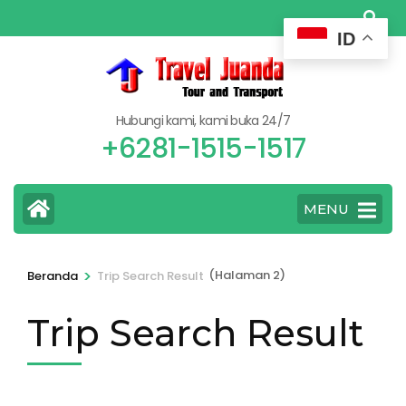
Lompat
ke
ID
konten
(Tekan
Enter)
Hubungi kami, kami buka 24/7
+6281-1515-1517
MENU
>
(Halaman 2)
Beranda
Trip Search Result
Trip Search Result