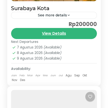
Surabaya Kota
See more details
Rp200000
Tarif Taxi Juanda Surabaya Kota
menggunakan armada Avanza atau innova
View Details
reborn aman dan nyaman. Tarif taxi
Next Departures
tersebut sudah termasuk Full Toll serta
Surabaya Kota
7 Agustus 2026
(Available)
pengantaran ke area...
8 Agustus 2026
(Available)
9 Agustus 2026
(Available)
Availability:
Jan
Feb
Mar
Apr
Mei
Jun
Jul
Agu
Sep
Okt
Nov
Des