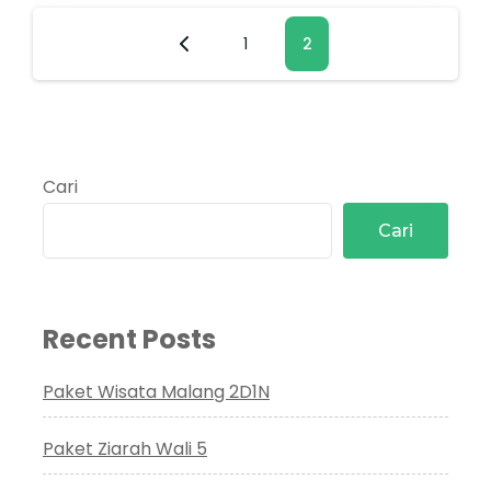
Paginasi
Page
1
Page
2
pos
Cari
Cari
Recent Posts
Paket Wisata Malang 2D1N
Paket Ziarah Wali 5