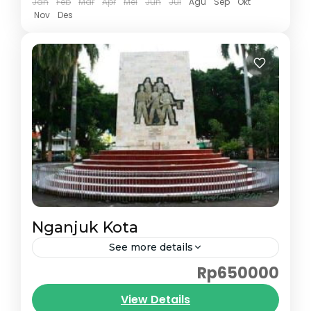
Jan
Feb
Mar
Apr
Mei
Jun
Jul
Agu
Sep
Okt
Nov
Des
Nganjuk Kota
See more details
Rp650000
Tarif Taxi Juanda Nganjuk kota
menggunakan armada innova reborn
View Details