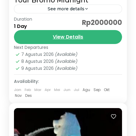
Tour Bromo Midnight
See more details
Duration
Tour Bromo Midnight - Cari paket tour
Rp2000000
1 Day
bromo dengan fasilitas lengkap dan harga
yang hemat di kantong? jika "IYA" anda
View Details
berada di tempat yang tepat....
Next Departures
Tour Bromo
7 Agustus 2026
(Available)
8 Agustus 2026
(Available)
9 Agustus 2026
(Available)
Availability:
Jan
Feb
Mar
Apr
Mei
Jun
Jul
Agu
Sep
Okt
Nov
Des