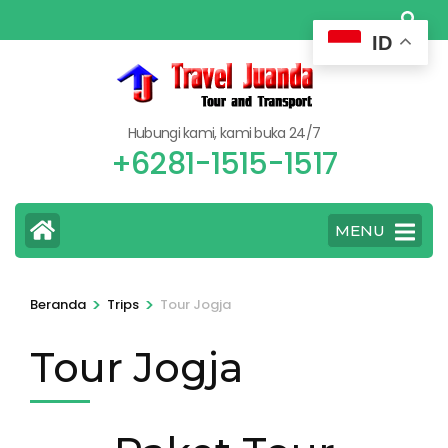
Lompat
ke
ID
konten
(Tekan
Enter)
Hubungi kami, kami buka 24/7
+6281-1515-1517
MENU
>
>
Beranda
Trips
Tour Jogja
Tour Jogja