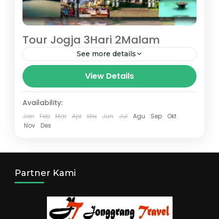
Tour Jogja 3Hari 2Malam
See more details
Tour Jogja 3Hari 2Malam
View Details
Tour Jogja
Availability:
Jan
Feb
Mar
Apr
Mei
Jun
Jul
Agu
Sep
Okt
Nov
Des
Partner Kami